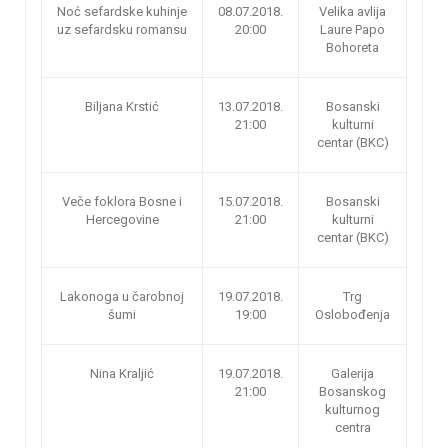
Noć sefardske kuhinje
08.07.2018.
Velika avlija
uz sefardsku romansu
20:00
Laure Papo
Bohoreta
Biljana Krstić
13.07.2018.
Bosanski
21:00
kulturni
centar (BKC)
Veče foklora Bosne i
15.07.2018.
Bosanski
Hercegovine
21:00
kulturni
centar (BKC)
Lakonoga u čarobnoj
19.07.2018.
Trg
šumi
19:00
Oslobođenja
Nina Kraljić
19.07.2018.
Galerija
21:00
Bosanskog
kulturnog
centra