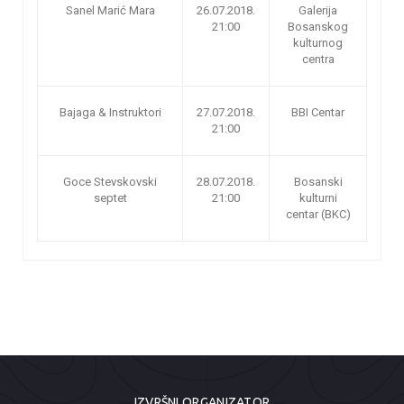
Sanel Marić Mara
26.07.2018.
Galerija
21:00
Bosanskog
kulturnog
centra
Bajaga & Instruktori
27.07.2018.
BBI Centar
21:00
Goce Stevskovski
28.07.2018.
Bosanski
septet
21:00
kulturni
centar (BKC)
IZVRŠNI ORGANIZATOR