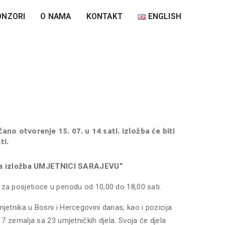
ONZORI
O NAMA
KONTAKT
ENGLISH
ano otvorenje 15. 07. u 14 sati. Izložba će biti
ti.
alna izložba UMJETNICI SARAJEVU“
 za posjetioce u periodu od 10,00 do 18,00 sati.
mjetnika u Bosni i Hercegovini danas, kao i pozicija
z 7 zemalja sa 23 umjetničkih djela. Svoja će djela