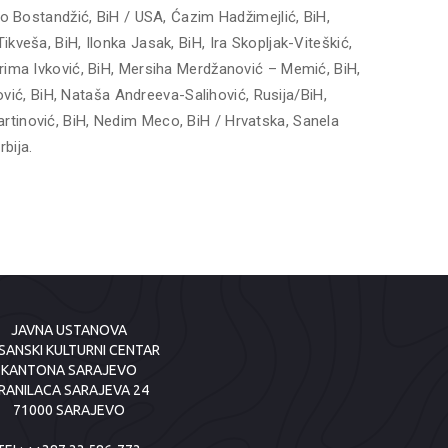
ato Bostandžić, BiH / USA, Ćazim Hadžimejlić, BiH,
kveša, BiH, Ilonka Jasak, BiH, Ira Skopljak-Viteškić,
erima Ivković, BiH, Mersiha Merdžanović – Memić, BiH,
ć, BiH, Nataša Andreeva-Salihović, Rusija/BiH,
rtinović, BiH, Nedim Meco, BiH / Hrvatska, Sanela
bija.
JAVNA USTANOVA
SANSKI KULTURNI CENTAR
KANTONA SARAJEVO
RANILACA SARAJEVA 24
71000 SARAJEVO