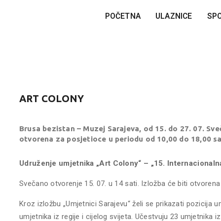
POČETNA
ULAZNICE
SP
ART COLONY
Brusa bezistan – Muzej Sarajeva, od 15. do 27. 07. Sveč
otvorena za posjetioce u periodu od 10,00 do 18,00 sa
Udruženje umjetnika „Art Colony“ – „15. Internacion
Svečano otvorenje 15. 07. u 14 sati. Izložba će biti otvorena
Kroz izložbu „Umjetnici Sarajevu“ želi se prikazati pozicija u
umjetnika iz regije i cijelog svijeta. Učestvuju 23 umjetnika i