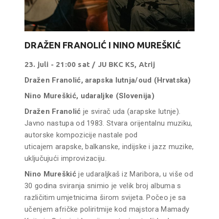
DRAŽEN FRANOLIĆ I NINO MUREŠKIĆ
23. juli - 21:00 sat / JU BKC KS, Atrij
Dražen Franolić, arapska lutnja/oud (Hrvatska)
Nino Mureškić, udaraljke (Slovenija)
Dražen Franolić
je svirač uda (arapske lutnje).
Javno nastupa od 1983. Stvara orijentalnu muziku,
autorske kompozicije nastale pod
uticajem arapske, balkanske, indijske i jazz muzike,
uključujući improvizaciju.
Nino Mureškić
je udaraljkaš iz Maribora, u više od
30 godina sviranja snimio je velik broj albuma s
različitim umjetnicima širom svijeta. Počeo je sa
učenjem afričke poliritmije kod majstora Mamady