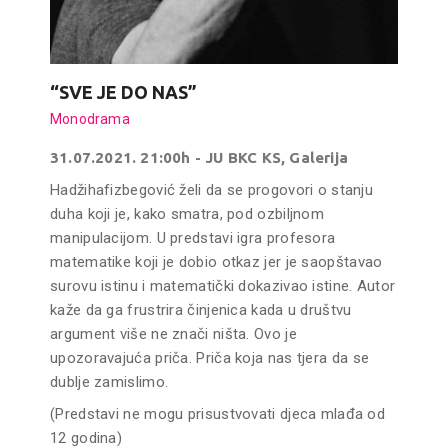
“SVE JE DO NAS”
Monodrama
31.07.2021. 21:00h - JU BKC KS, Galerija
Hadžihafizbegović želi da se progovori o stanju
duha koji je, kako smatra, pod ozbiljnom
manipulacijom. U predstavi igra profesora
matematike koji je dobio otkaz jer je saopštavao
surovu istinu i matematički dokazivao istine. Autor
kaže da ga frustrira činjenica kada u društvu
argument više ne znači ništa. Ovo je
upozoravajuća priča. Priča koja nas tjera da se
dublje zamislimo.
(Predstavi ne mogu prisustvovati djeca mlađa od
12 godina)