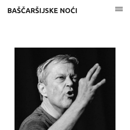
BAŠČARŠIJSKE NOĆI