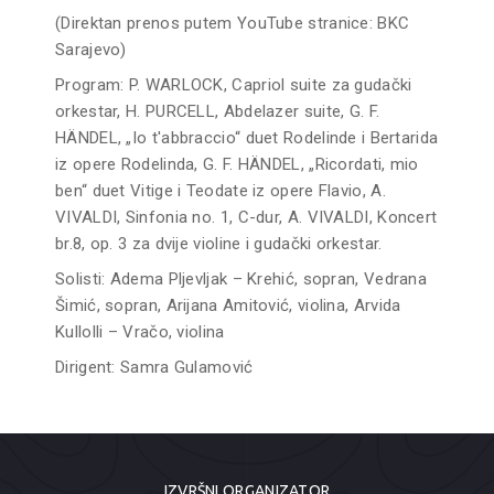
(Direktan prenos putem YouTube stranice: BKC
Sarajevo)
Program: P. WARLOCK, Capriol suite za gudački
orkestar, H. PURCELL, Abdelazer suite, G. F.
HÄNDEL, „Io t'abbraccio“ duet Rodelinde i Bertarida
iz opere Rodelinda, G. F. HÄNDEL, „Ricordati, mio
ben“ duet Vitige i Teodate iz opere Flavio, A.
VIVALDI, Sinfonia no. 1, C-dur, A. VIVALDI, Koncert
br.8, op. 3 za dvije violine i gudački orkestar.
Solisti: Adema Pljevljak – Krehić, sopran, Vedrana
Šimić, sopran, Arijana Amitović, violina, Arvida
Kullolli – Vračo, violina
Dirigent: Samra Gulamović
IZVRŠNI ORGANIZATOR