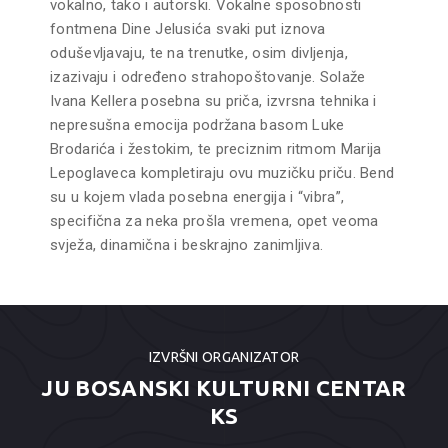
vokalno, tako i autorski. Vokalne sposobnosti
fontmena Dine Jelusića svaki put iznova
oduševljavaju, te na trenutke, osim divljenja,
izazivaju i određeno strahopoštovanje. Solaže
Ivana Kellera posebna su priča, izvrsna tehnika i
nepresušna emocija podržana basom Luke
Brodarića i žestokim, te preciznim ritmom Marija
Lepoglaveca kompletiraju ovu muzičku priču. Bend
su u kojem vlada posebna energija i “vibra”,
specifična za neka prošla vremena, opet veoma
svježa, dinamična i beskrajno zanimljiva.
IZVRŠNI ORGANIZATOR
JU BOSANSKI KULTURNI CENTAR
KS