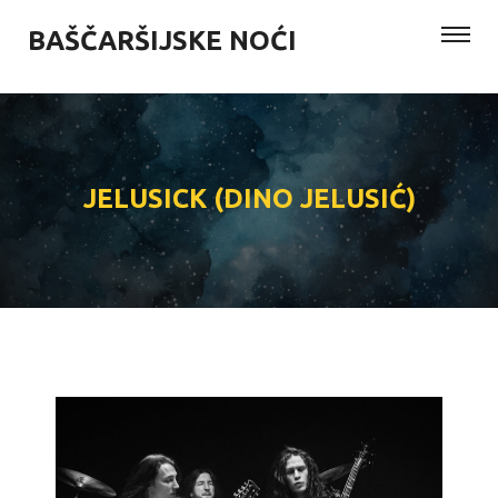
BAŠČARŠIJSKE NOĆI
JELUSICK (DINO JELUSIĆ)