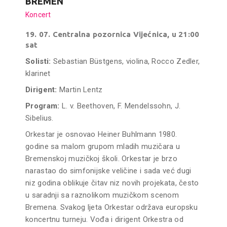
BREMEN
Koncert
19. 07. Centralna pozornica Vijećnica, u 21:00
sat
Solisti:
Sebastian Büstgens, violina, Rocco Zedler,
klarinet
Dirigent:
Martin Lentz
Program:
L. v. Beethoven, F. Mendelssohn, J.
Sibelius.
Orkestar je osnovao Heiner Buhlmann 1980.
godine sa malom grupom mladih muzičara u
Bremenskoj muzičkoj školi. Orkestar je brzo
narastao do simfonijske veličine i sada već dugi
niz godina oblikuje čitav niz novih projekata, često
u saradnji sa raznolikom muzičkom scenom
Bremena. Svakog ljeta Orkestar održava europsku
koncertnu turneju. Vođa i dirigent Orkestra od