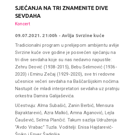
SJEĆANJA NA TRI ZNAMENITE DIVE
SEVDAHA
Koncert
09.07.2021. 21:00h - Avlija Svrzine kuće
Tradicionalni program u prelijepom ambijentu avlije
Svrzine kuće ove godine je posvećen sjećanju na
tri dive sevdaha koje su nas nedavno napustile:
Zehru Deović (1938-2015), Bebu Selimović (1936-
2020) i Eminu Zečaj (1929-2020), sve tri redovne
učesnice večeri sevdaha na Baščaršijskim noćima.
Nastupit će mladi interpretatori sevdaha uz pratnju
orkestra Damira Galijaševića.
Učestvuju: Alma Subašić, Zanin Berbić, Mensura
Bajraktarević, Azra Malkić, Amna Aganović, Lejla
Čaušević, Selma Plančić. Takum sazlija Udruženja
“Avdo Vrabac” Tuzla. Voditelji: Enisa Hajdarević-
Šojko i Enver Šadinlija.