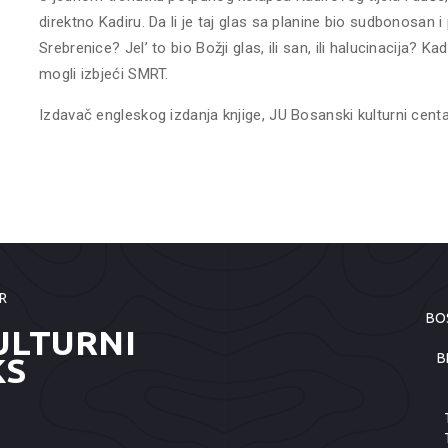
direktno Kadiru. Da li je taj glas sa planine bio sudbonosan
Srebrenice? Jel’ to bio Božji glas, ili san, ili halucinacija? 
mogli izbjeći SMRT.
Izdavač engleskog izdanja knjige, JU Bosanski kulturni centa
R
BO
ULTURNI
B
KS