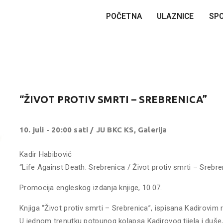
POČETNA
ULAZNICE
SP
“ŽIVOT PROTIV SMRTI – SREBRENICA”
10. juli - 20:00 sati / JU BKC KS, Galerija
Kadir Habibović
“Life Against Death: Srebrenica / Život protiv smrti – Srebre
Promocija engleskog izdanja knjige, 10.07.
Knjiga “Život protiv smrti – Srebrenica”, ispisana Kadirovim 
U jednom trenutku potpunog kolapsa Kadirovog tijela i duše, 