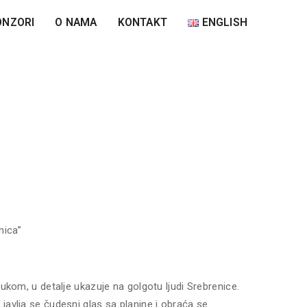
ONZORI
O NAMA
KONTAKT
ENGLISH
nica”
rukom, u detalje ukazuje na golgotu ljudi Srebrenice.
javlja se čudesni glas sa planine i obraća se