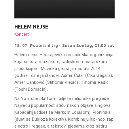
HELEM NEJSE
Koncert
18. 07. Pozorišni trg - Susan Sontag, 21:00 sat
Helem nejse – sarajevska omladinska organizacija
koja se bavi muzičkom, radijskom i teatarskom
produkcijom. Muzička grupa je nastala 2014.
godine i čine je članovi; Admir Čular (Čika Gagara),
Amer Čanković (Stihomir Klepić) i Tihomir Radić
(Toshi Domaćin).
Na YouTube platformi bilježe milionske preglede.
Najveću popularnost stiču nakon objave singlova:
Kabadahija (duet sa Markom Louisom), Pionirska
(duet sa Dubioza Kolektiv). Kombinuju hip-hop, rap,
electro i reggae, a tekstovi pjesama kroz satiru