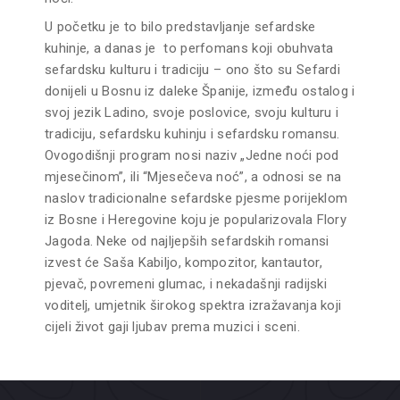
U početku je to bilo predstavljanje sefardske
kuhinje, a danas je to perfomans koji obuhvata
sefardsku kulturu i tradiciju – ono što su Sefardi
donijeli u Bosnu iz daleke Španije, između ostalog i
svoj jezik Ladino, svoje poslovice, svoju kulturu i
tradiciju, sefardsku kuhinju i sefardsku romansu.
Ovogodišnji program nosi naziv „Jedne noći pod
mjesečinom”, ili “Mjesečeva noć”, a odnosi se na
naslov tradicionalne sefardske pjesme porijeklom
iz Bosne i Heregovine koju je popularizovala Flory
Jagoda. Neke od najljepših sefardskih romansi
izvest će Saša Kabiljo, kompozitor, kantautor,
pjevač, povremeni glumac, i nekadašnji radijski
voditelj, umjetnik širokog spektra izražavanja koji
cijeli život gaji ljubav prema muzici i sceni.