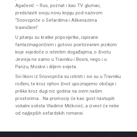
Agačević – Rus, poznat i kao TV glumac,
predstaviti svoju novu knjigu pod nazivom
“Snovopriče o Sefardima i Aškenazima
travničkim”.
U pitanju su kratke pripovijetke, ispisane
fantazmagoričnim i gotovo poetiziranim jezikom
koje svjedoče o istinitim događajima, o životu
Jevreja ne samo u Travniku i Bosni, nego i u
Parizu, Moskvi i diljem svijeta.
Svi likovi iz Snovopriča su istiniti i svi su u Travniku
rođeni, te kroz njihov život upoznajemo običaje i
prilike kroz dugi niz godina na ovim našim
prostorima… Na promociji će kao gost nastupiti
vokalni solista Vladimir Mićković, a izvest će neke
od najljepših sefardskih romansi.